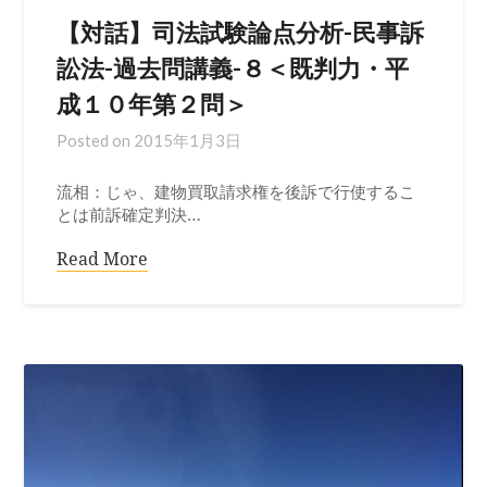
【対話】司法試験論点分析-民事訴
訟法-過去問講義-８＜既判力・平
成１０年第２問＞
Posted on
2015年1月3日
流相：じゃ、建物買取請求権を後訴で行使するこ
とは前訴確定判決…
Read More