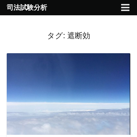
Skip
司法試験分析
to
content
タグ:
遮断効