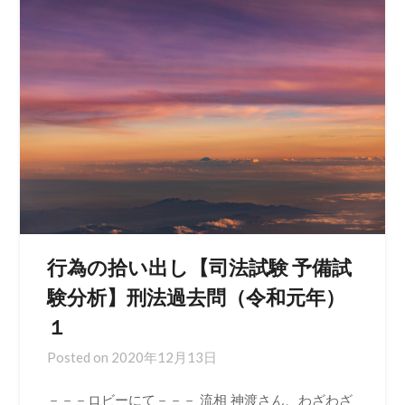
行為の拾い出し【司法試験 予備試
験分析】刑法過去問（令和元年）
１
Posted on
2020年12月13日
－－－ロビーにて－－－ 流相 神渡さん、わざわざ