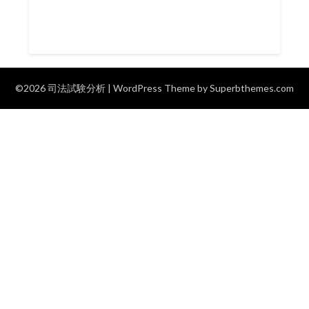
©2026 司法試験分析
| WordPress Theme by
Superbthemes.com