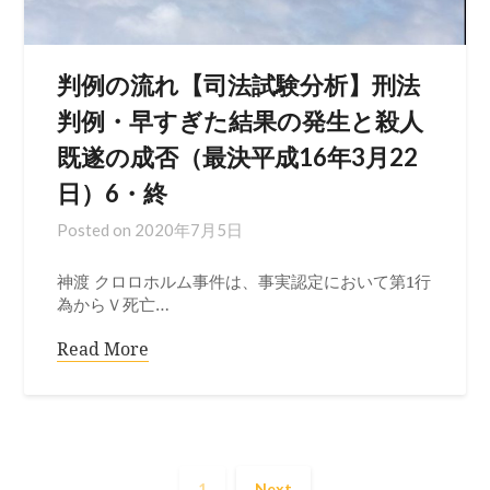
判例の流れ【司法試験分析】刑法
判例・早すぎた結果の発生と殺人
既遂の成否（最決平成16年3月22
日）6・終
Posted on
2020年7月5日
神渡 クロロホルム事件は、事実認定において第1行
為からＶ死亡…
Read More
1
Next