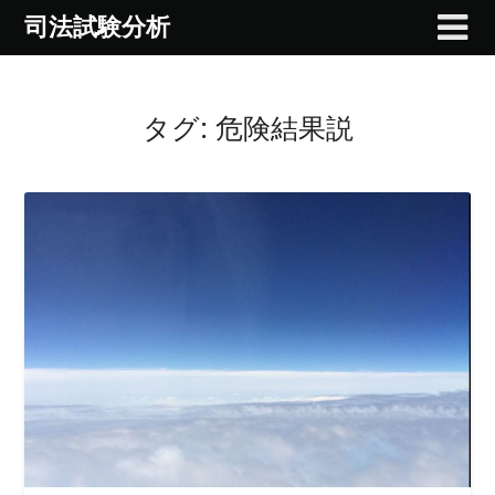
Skip
司法試験分析
to
content
タグ:
危険結果説