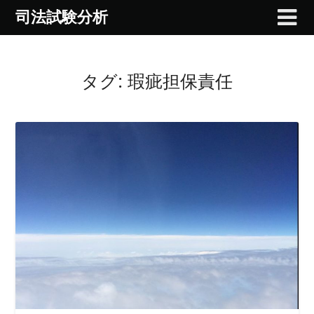
Skip
司法試験分析
to
content
タグ:
瑕疵担保責任