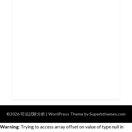
©2026 司法試験分析
| WordPress Theme by
Superbthemes.com
Warning
: Trying to access array offset on value of type null in