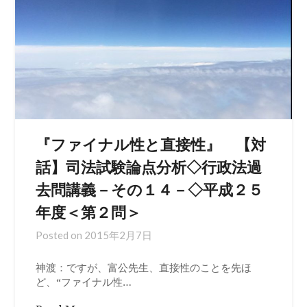
『ファイナル性と直接性』 【対
話】司法試験論点分析◇行政法過
去問講義－その１４－◇平成２５
年度＜第２問＞
Posted on
2015年2月7日
神渡：ですが、富公先生、直接性のことを先ほ
ど、“ファイナル性…