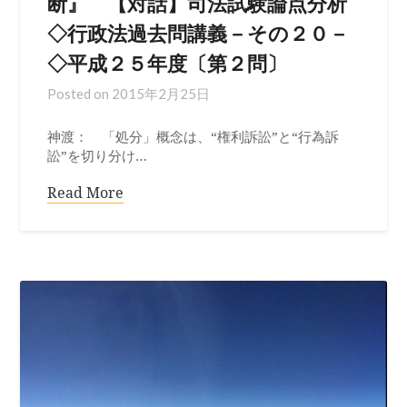
断』 【対話】司法試験論点分析
◇行政法過去問講義－その２０－
◇平成２５年度〔第２問〕
Posted on
2015年2月25日
神渡： 「処分」概念は、“権利訴訟”と“行為訴
訟”を切り分け…
Read More