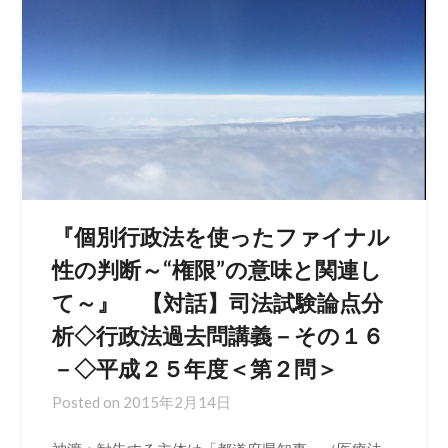
『個別行政法を使ったファイナル
性の判断～“権限”の意味と関連し
て～』 【対話】司法試験論点分
析◇行政法過去問講義－その１６
－◇平成２５年度＜第２問＞
Posted on
2015年2月14日