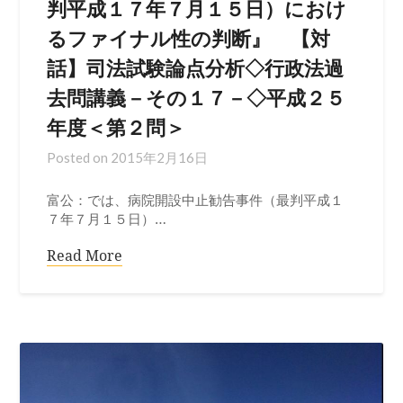
判平成１７年７月１５日）におけ
るファイナル性の判断』 【対
話】司法試験論点分析◇行政法過
去問講義－その１７－◇平成２５
年度＜第２問＞
Posted on
2015年2月16日
富公：では、病院開設中止勧告事件（最判平成１
７年７月１５日）…
Read More