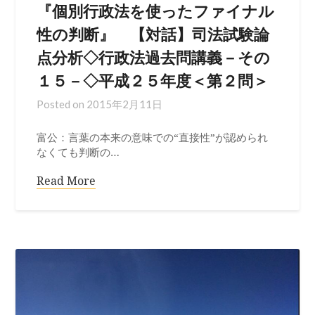
『個別行政法を使ったファイナル
性の判断』 【対話】司法試験論
点分析◇行政法過去問講義－その
１５－◇平成２５年度＜第２問＞
Posted on
2015年2月11日
富公：言葉の本来の意味での“直接性”が認められ
なくても判断の…
Read More