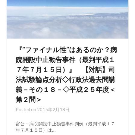
『”ファイナル性”はあるのか？病
院開設中止勧告事件（最判平成１
７年７月１５日）』 【対話】司
法試験論点分析◇行政法過去問講
義－その１８－◇平成２５年度＜
第２問＞
Posted on
2015年2月18日
富公：病院開設中止勧告事件判例（最判平成１７
年７月１５日）は…