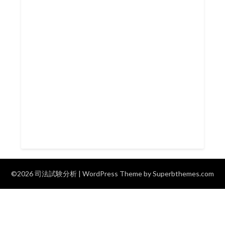
©2026 司法試験分析
| WordPress Theme by
Superbthemes.com