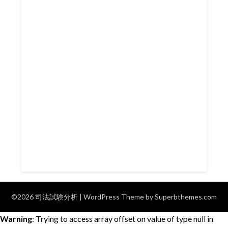
©2026 司法試験分析
| WordPress Theme by
Superbthemes.com
Warning
: Trying to access array offset on value of type null in