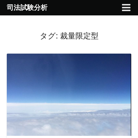
Skip
司法試験分析
to
content
タグ:
裁量限定型