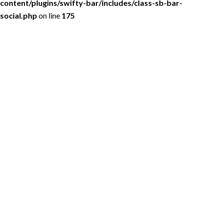
content/plugins/swifty-bar/includes/class-sb-bar-
social.php
on line
175