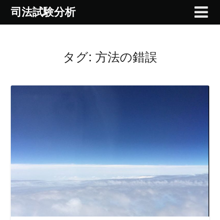
Skip
司法試験分析
to
content
タグ:
方法の錯誤