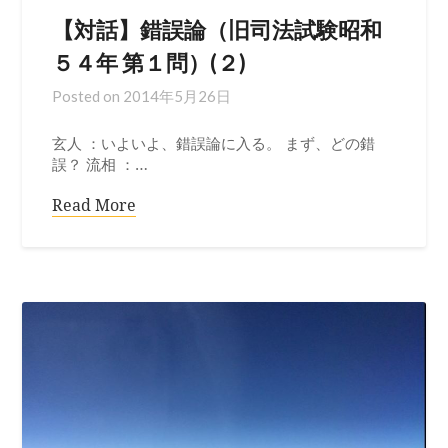
【対話】錯誤論（旧司法試験昭和
５４年 第１問）(２)
Posted on
2014年5月26日
玄人 ：いよいよ、錯誤論に入る。 まず、どの錯
誤？ 流相 ：…
Read More