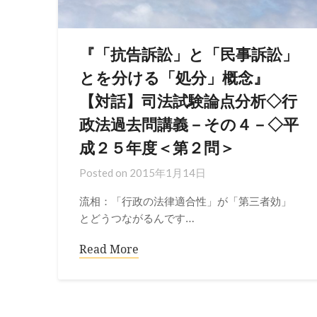
『「抗告訴訟」と「民事訴訟」
とを分ける「処分」概念』
【対話】司法試験論点分析◇行
政法過去問講義－その４－◇平
成２５年度＜第２問＞
Posted on
2015年1月14日
流相：「行政の法律適合性」が「第三者効」
とどうつながるんです…
Read More