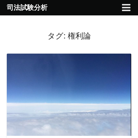
Skip
司法試験分析
to
content
タグ:
権利論