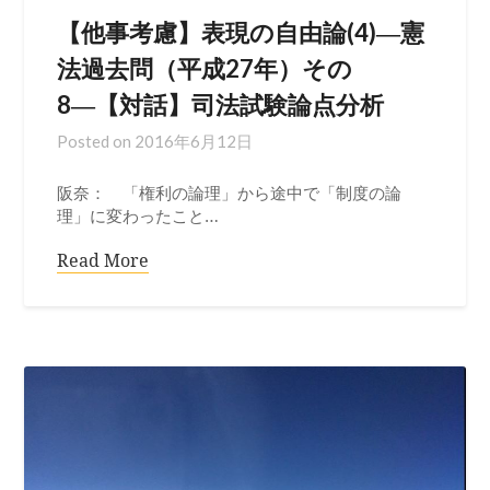
【他事考慮】表現の自由論(4)―憲
法過去問（平成27年）その
8―【対話】司法試験論点分析
Posted on
2016年6月12日
阪奈： 「権利の論理」から途中で「制度の論
理」に変わったこと…
Read More