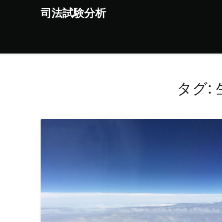
Skip
司法試験分析
to
content
タグ: