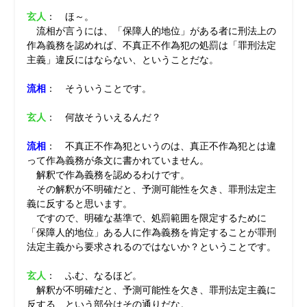
玄人
： ほ～。
流相が言うには、「保障人的地位」がある者に刑法上の
作為義務を認めれば、不真正不作為犯の処罰は「罪刑法定
主義」違反にはならない、ということだな。
流相
： そういうことです。
玄人
： 何故そういえるんだ？
流相
： 不真正不作為犯というのは、真正不作為犯とは違
って作為義務が条文に書かれていません。
解釈で作為義務を認めるわけです。
その解釈が不明確だと、予測可能性を欠き、罪刑法定主
義に反すると思います。
ですので、明確な基準で、処罰範囲を限定するために
「保障人的地位」ある人に作為義務を肯定することが罪刑
法定主義から要求されるのではないか？ということです。
玄人
： ふむ、なるほど。
解釈が不明確だと、予測可能性を欠き、罪刑法定主義に
反する、という部分はその通りだな。