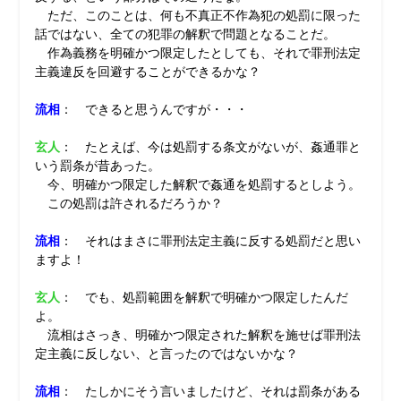
ただ、このことは、何も不真正不作為犯の処罰に限った
話ではない、全ての犯罪の解釈で問題となることだ。
作為義務を明確かつ限定したとしても、それで罪刑法定
主義違反を回避することができるかな？
流相
： できると思うんですが・・・
玄人
： たとえば、今は処罰する条文がないが、姦通罪と
いう罰条が昔あった。
今、明確かつ限定した解釈で姦通を処罰するとしよう。
この処罰は許されるだろうか？
流相
： それはまさに罪刑法定主義に反する処罰だと思い
ますよ！
玄人
： でも、処罰範囲を解釈で明確かつ限定したんだ
よ。
流相はさっき、明確かつ限定された解釈を施せば罪刑法
定主義に反しない、と言ったのではないかな？
流相
： たしかにそう言いましたけど、それは罰条がある