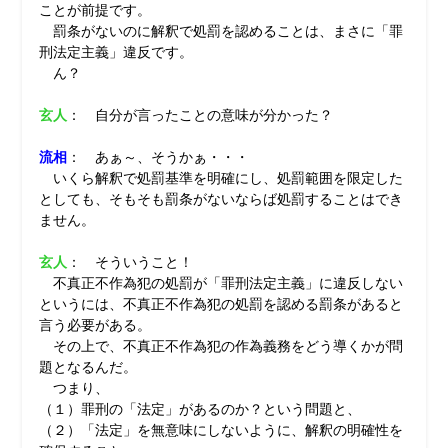
ことが前提です。
罰条がないのに解釈で処罰を認めることは、まさに「罪
刑法定主義」違反です。
ん？
玄人
： 自分が言ったことの意味が分かった？
流相
： あぁ～、そうかぁ・・・
いくら解釈で処罰基準を明確にし、処罰範囲を限定した
としても、そもそも罰条がないならば処罰することはでき
ません。
玄人
： そういうこと！
不真正不作為犯の処罰が「罪刑法定主義」に違反しない
というには、不真正不作為犯の処罰を認める罰条があると
言う必要がある。
その上で、不真正不作為犯の作為義務をどう導くかが問
題となるんだ。
つまり、
（１）罪刑の「法定」があるのか？という問題と、
（２）「法定」を無意味にしないように、解釈の明確性を