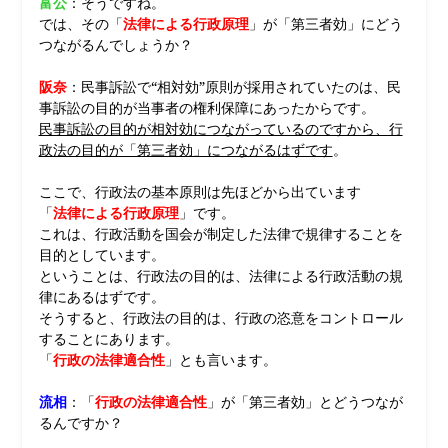
富公
：そうですね。
では、その「
法律による行政原理
」が「第三者効」にどう
つながるんでしょうか？
阪奈
：民事訴訟で“相対効”原則が採用されていたのは、民
事訴訟の目的が当事者の権利保障にあったからです。
民事訴訟の目的が相対効につながっているのですから、行
政法の目的が「第三者効」につながるはずです
。
ここで、行政法の基本原則は先ほどから出ています
「
法律による行政原理
」です。
これは、行政活動を国会が制定した法律で規律することを
目的としています。
ということは、行政法の目的は、法律による行政活動の規
律にあるはずです。
そうすると、行政法の目的は、行政の恣意をコントロール
することにあります。
「
行政の法律適合性
」とも言います。
流相
：「
行政の法律適合性
」が「第三者効」とどうつなが
るんですか？