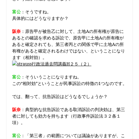
富公
：そうですね。
具体的にはどうなりますか？
阪奈
：原告甲が被告乙に対して、土地Aの所有権が原告に
あるとの確認を求める訴訟で、原告甲に土地Aの所有権が
あると確定されても、第三者丙との関係で甲に土地Aの所
有権があると確定されるわけではない、ということになり
ます（相対効）。
富公
：そういうことになりますね。
この“相対効”ということが民事訴訟の特徴の1つなのです。
では、翻って、抗告訴訟はどうなるでしょうか？
阪奈
：典型的な抗告訴訟である取消訴訟の判決効は、第三
者に対しても効力を持ちます（行政事件訴訟法３２条１
項）。
富公
：「第三者」の範囲については議論がありますが、こ