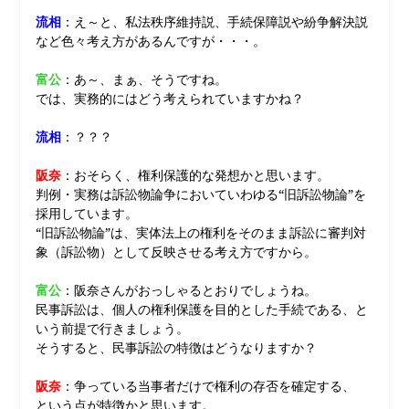
流相
：え～と、私法秩序維持説、手続保障説や紛争解決説
など色々考え方があるんですが・・・。
富公
：あ～、まぁ、そうですね。
では、実務的にはどう考えられていますかね？
流相
：？？？
阪奈
：おそらく、権利保護的な発想かと思います。
判例・実務は訴訟物論争においていわゆる“旧訴訟物論”を
採用しています。
“旧訴訟物論”は、実体法上の権利をそのまま訴訟に審判対
象（訴訟物）として反映させる考え方ですから。
富公
：阪奈さんがおっしゃるとおりでしょうね。
民事訴訟は、個人の権利保護を目的とした手続である、と
いう前提で行きましょう。
そうすると、民事訴訟の特徴はどうなりますか？
阪奈
：争っている当事者だけで権利の存否を確定する、
という点が特徴かと思います。