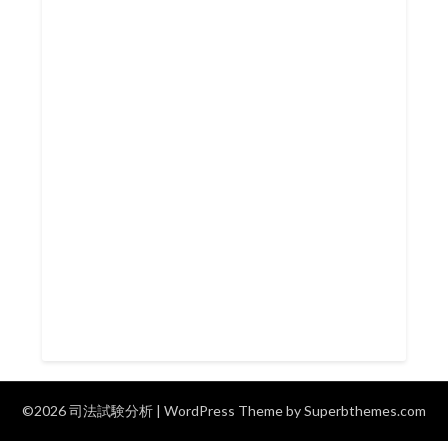
©2026 司法試験分析
| WordPress Theme by
Superbthemes.com