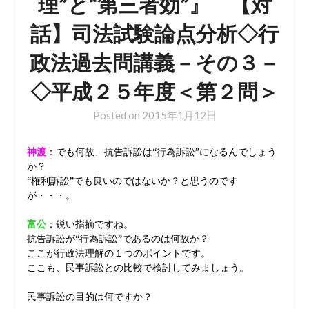
理”と“第三者効”』 【対
話】司法試験論点分析◇行
政法過去問講義－その３－
◇平成２５年度＜第２問＞
Posted on
2015年1月12日
神渡
：でも何故、抗告訴訟は“行為訴訟”になるんでしょう
か？
“権利訴訟”でも良いのではないか？と思うのです
が・・・。
富公
：鋭い指摘ですね。
抗告訴訟が“行為訴訟”であるのは何故か？
ここが行政法理解の１つのポイントです。
ここも、民事訴訟との比較で検討してみましょう。
民事訴訟の目的は何ですか？