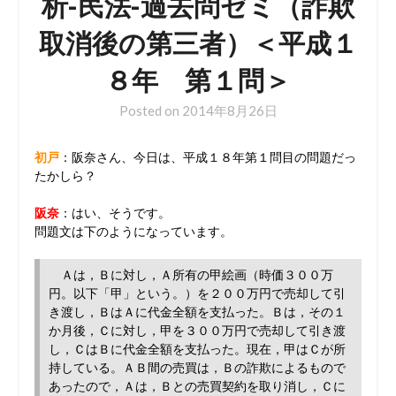
析-民法-過去問ゼミ（詐欺
取消後の第三者）＜平成１
８年 第１問＞
Posted on
2014年8月26日
初戸
：阪奈さん、今日は、平成１８年第１問目の問題だっ
たかしら？
阪奈
：はい、そうです。
問題文は下のようになっています。
Ａは，Ｂに対し，Ａ所有の甲絵画（時価３００万
円。以下「甲」という。）を２００万円で売却して引
き渡し，ＢはＡに代金全額を支払った。Ｂは，その１
か月後，Ｃに対し，甲を３００万円で売却して引き渡
し，ＣはＢに代金全額を支払った。現在，甲はＣが所
持している。ＡＢ間の売買は，Ｂの詐欺によるもので
あったので，Ａは，Ｂとの売買契約を取り消し，Ｃに