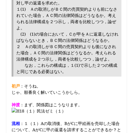
対し甲の返還を求めた。
１(1) Ａの取消しがＢＣ間の売買契約よりも前になさ
れていた場合，ＡＣ間の法律関係はどうなるか。考え
られる法律構成を２つ示し，両者を比較しつつ，論ぜ
よ。
(2) (1)の場合において，Ｃが甲をＡに返還しなけれ
ばならないとき，ＢＣ間の法律関係はどうなるか。
２ Ａの取消しがＢＣ間の売買契約よりも後になされ
た場合，ＡＣ間の法律関係はどうなるか。考えられる
法律構成を２つ示し，両者を比較しつつ，論ぜよ。
なお，これらの構成は，１(1)で示した２つの構成
と同じである必要はない。
初戸
：そうね。
じゃ、順番良く解いていこうかしら。
神渡
：まず、関係図はこうなります。
流相
：１（１）Aの取消後、BがCに甲絵画を売却した場合
について、AがCに甲の返還を請求することができるか？と