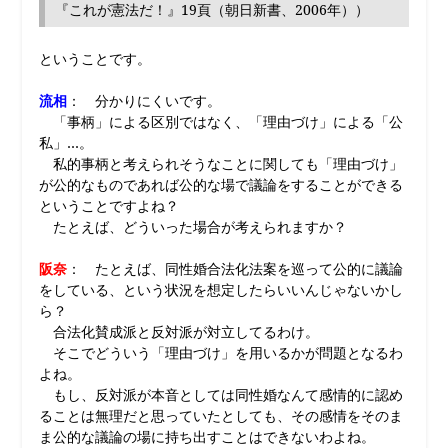
『これが憲法だ！』19頁（朝日新書、2006年））
ということです。
流相
： 分かりにくいです。
「事柄」による区別ではなく、「理由づけ」による「公
私」…。
私的事柄と考えられそうなことに関しても「理由づけ」
が公的なものであれば公的な場で議論をすることができる
ということですよね？
たとえば、どういった場合が考えられますか？
阪奈
： たとえば、同性婚合法化法案を巡って公的に議論
をしている、という状況を想定したらいいんじゃないかし
ら？
合法化賛成派と反対派が対立してるわけ。
そこでどういう「理由づけ」を用いるかが問題となるわ
よね。
もし、反対派が本音としては同性婚なんて感情的に認め
ることは無理だと思っていたとしても、その感情をそのま
ま公的な議論の場に持ち出すことはできないわよね。