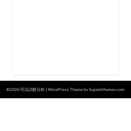
©2026 司法試験分析
| WordPress Theme by
Superbthemes.com