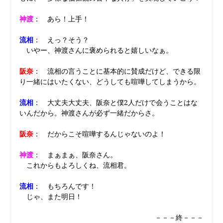
神渡
： あら！上手！
流相
： えっ？そう？
いやー、神渡さんに褒められると嬉しいなぁ。
阪奈
： 流相の言うことに基本的に賛成だけど、できる限
り一緒にはいたくない、どうしても喧嘩してしまうから。
流相
： 大丈夫大丈夫、阪奈と僕2人だけで会うことはな
いんだから。神渡さんが必ず一緒だからさ。
阪奈
： だからこそ喧嘩するんじゃないのよ！
神渡
： まぁまぁ、阪奈さん。
これからもよろしくね、流相君。
流相
： もちろんです！
じゃ、また明日！
－－－終－－－