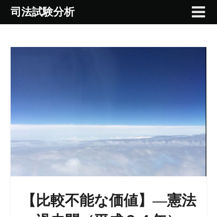
Skip
司法試験分析
to
content
【比較不能な価値】―憲法