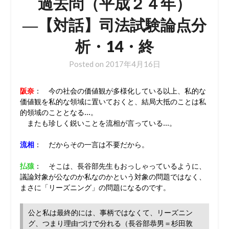
過去問（平成２４年）
―【対話】司法試験論点分
析・14・終
Posted on
2017年4月16日
阪奈
： 今の社会の価値観が多様化している以上、私的な
価値観を私的な領域に置いておくと、結局大抵のことは私
的領域のこととなる…。
またも珍しく鋭いことを流相が言っている…。
流相
： だからその一言は不要だから。
払猿
： そこは、長谷部先生もおっしゃっているように、
議論対象が公なのか私なのかという対象の問題ではなく、
まさに「リーズニング」の問題になるのです。
公と私は最終的には、事柄ではなくて、リーズニン
グ、つまり理由づけで分れる（長谷部恭男＝杉田敦