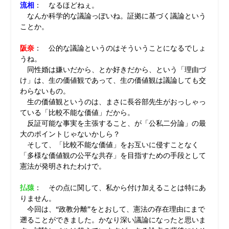
流相
： なるほどねぇ。
なんか科学的な議論っぽいね。証拠に基づく議論という
ことか。
阪奈
： 公的な議論というのはそういうことになるでしょ
うね。
同性婚は嫌いだから、とか好きだから、という「理由づ
け」は、生の価値観であって、生の価値観は議論しても交
わらないもの。
生の価値観というのは、まさに長谷部先生がおっしゃっ
ている「比較不能な価値」だから。
反証可能な事実を主張すること、が「公私二分論」の最
大のポイントじゃないかしら？
そして、「比較不能な価値」をお互いに侵すことなく
「多様な価値観の公平な共存」を目指すための手段として
憲法が発明されたわけで。
払猿
： その点に関して、私から付け加えることは特にあ
りません。
今回は、“政教分離”をとおして、憲法の存在理由にまで
遡ることができました。かなり深い議論になったと思いま