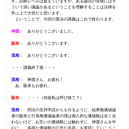
す。試験レベルは超えていますが、ある論点の背後にはそ
ういう深い議論があるということを理解することは法律を
学ぶ上で大切だと思います。
ということで、今回の憲法の講義はこれで終わります。
神渡
： ありがとうございました。
阪奈
： ありがとうございます。
流相
： ありがとうございます。
－－－講義終了後－－－
流相
： 神渡さん、お疲れ！
あ、阪奈もお疲れ。
阪奈
： ・・・（何故私は呼び捨て？）
流相
： 刑法の支持学説からも分るように、結果無価値論
者の阪奈と行為無価値論者の僕は個人的な価値観は全く合
わないけど、お互いの価値観には触れずに、神渡さんを中
心に、「多様な価値観の公平な共存」を実現していこう！