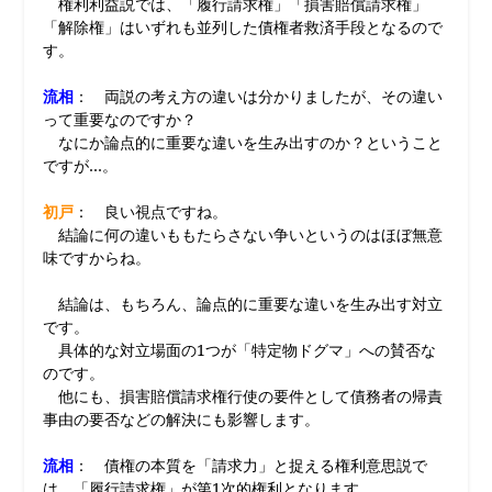
権利利益説では、「履行請求権」「損害賠償請求権」
「解除権」はいずれも並列した債権者救済手段となるので
す。
流相
： 両説の考え方の違いは分かりましたが、その違い
って重要なのですか？
なにか論点的に重要な違いを生み出すのか？ということ
ですが…。
初戸
： 良い視点ですね。
結論に何の違いももたらさない争いというのはほぼ無意
味ですからね。
結論は、もちろん、論点的に重要な違いを生み出す対立
です。
具体的な対立場面の1つが「特定物ドグマ」への賛否な
のです。
他にも、損害賠償請求権行使の要件として債務者の帰責
事由の要否などの解決にも影響します。
流相
： 債権の本質を「請求力」と捉える権利意思説で
は、「履行請求権」が第1次的権利となります。