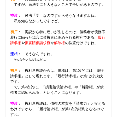
ですが、民法学にも大きなところで争いがあるのです。
神渡
： 民法「学」なのですからそうなりますよね。
私も知らなかったですけど。
初戸
： 両説から特に違いが生じるのは、債務者が債務不
履行に陥った場合に債権者に認められる権利である、
履行
請求権
や
損害賠償請求権
や
解除権
の位置付けですね。
流相
： そうなんですね。
そんな争いもあるんだ…。
初戸
： 権利意思説からは、債権は、第1次的には「履行
請求権」として現れます。「履行請求権」が第1次的効力
です。
で、第2次的に、「損害賠償請求権」や「解除権」が債
権者に認められる、ということになります。
神渡
： 権利意思説は、債権の本質を「請求力」と捉える
わけですから、「履行請求権」が第1次的権利となるので
すね。