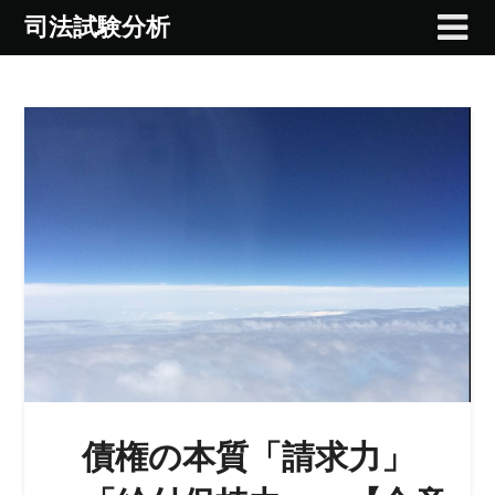
Skip
司法試験分析
to
content
債権の本質「請求力」