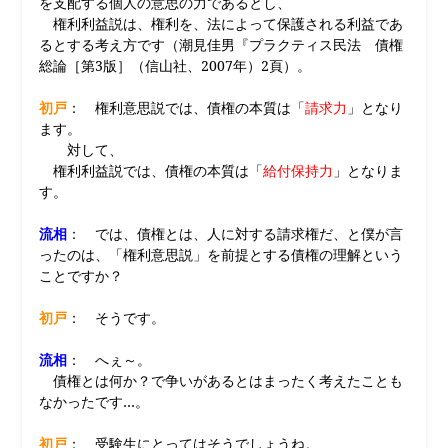
を支配する個人の意思の力であるとし、
権利利益説は、権利を、法によって保護される利益であ
るとする考え方です（潮見佳男『プラクティス民法 債権
総論［第3版］（信山社、2007年）2頁）。
初戸
： 権利意思説では、債権の本質は「
請求力
」となり
ます。
対して、
権利利益説では、債権の本質は「
給付保持力
」となりま
す。
流相
： では、債権とは、人に対する請求権だ、と僕が言
ったのは、「権利意思説」を前提とする債権の理解という
ことですか？
初戸
： そうです。
流相
： へぇ～。
債権とは何か？で争いがあるとはまったく考えたことも
なかったです…。
初戸
： 受験生にとってはそうでしょうね。