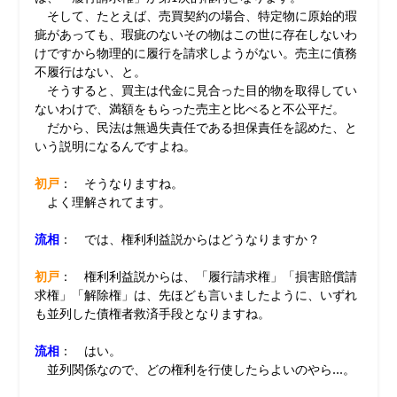
そして、たとえば、売買契約の場合、特定物に原始的瑕
疵があっても、瑕疵のないその物はこの世に存在しないわ
けですから物理的に履行を請求しようがない。売主に債務
不履行はない、と。
そうすると、買主は代金に見合った目的物を取得してい
ないわけで、満額をもらった売主と比べると不公平だ。
だから、民法は無過失責任である担保責任を認めた、と
いう説明になるんですよね。
初戸
： そうなりますね。
よく理解されてます。
流相
： では、権利利益説からはどうなりますか？
初戸
： 権利利益説からは、「履行請求権」「損害賠償請
求権」「解除権」は、先ほども言いましたように、いずれ
も並列した債権者救済手段となりますね。
流相
： はい。
並列関係なので、どの権利を行使したらよいのやら…。