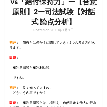
vs「給付保持力」ー【合意
原則】2ー司法試験【対話
式 論点分析】
Posted on
2018年1月1日
初戸
： 債権とは何か？に関して大きく2つの考え方があ
ります。
阪奈
：
権利意思説と権利利益説
ですね。
初戸
： 良く知ってますね。
どういう内容ですか？
阪奈
： 権利意思説とは、権利を、自然現象や他人の行為