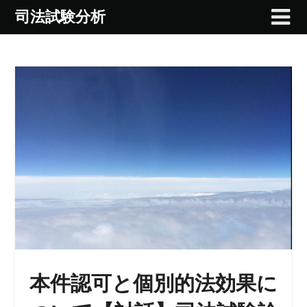
Skip
司法試験分析
to
content
本件認可と個別的法効果に