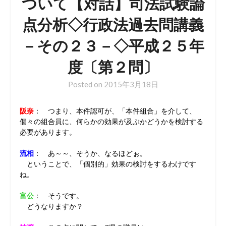
ついて【対話】司法試験論
点分析◇行政法過去問講義
－その２３－◇平成２５年
度〔第２問〕
Posted on
2015年3月18日
阪奈
： つまり、本件認可が、「本件組合」を介して、
個々の組合員に、何らかの効果が及ぶかどうかを検討する
必要があります。
流相
： あ～～、そうか、なるほどぉ。
ということで、「個別的」効果の検討をするわけです
ね。
富公
： そうです。
どうなりますか？