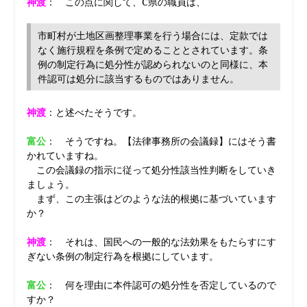
神渡
： この点に関して、C県の職員は、
市町村が土地区画整理事業を行う場合には、定款では
なく施行規程を条例で定めることとされています。条
例の制定行為に処分性が認められないのと同様に、本
件認可は処分に該当するものではありません。
神渡
：と述べたそうです。
富公
： そうですね。【法律事務所の会議録】にはそう書
かれていますね。
この会議録の指示に従って処分性該当性判断をしていき
ましょう。
まず、この主張はどのような法的根拠に基づいています
か？
神渡
： それは、国民への一般的な法効果をもたらすにす
ぎない条例の制定行為を根拠にしています。
富公
： 何を理由に本件認可の処分性を否定しているので
すか？