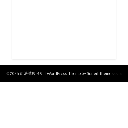
©2026 司法試験分析
| WordPress Theme by
Superbthemes.com