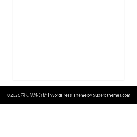
©2026 司法試験分析
| WordPress Theme by
Superbthemes.com