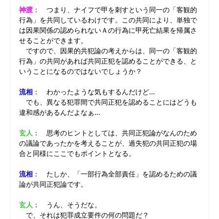
神渡
： つまり、ナイフで甲を刺すという同一の「客観的
行為」を共同しているわけです。この共同により、単独で
は因果関係の認められないＡの行為に甲死亡結果を帰属さ
せることができます。
ですので、因果的共犯論の考えからは、同一の「客観的
行為」の共同があれば共同正犯を認めることができる、と
いうことになるのではないでしょうか？
流相
： わかったような気もするんだけど…
でも、異なる犯罪間で共同正犯を認めることにはどうも
違和感があるんだよなぁ…
玄人
： 思考のヒントとしては、共同正犯論がなんのため
の議論であったかを考えることが、過失犯の共同正犯の場
合と同様にここでもポイントとなる。
流相
： たしか、「一部行為全部責任」を認めるための議
論が共同正犯論です。
玄人
： うん、そうだな。
で、それは犯罪成立要件の何の問題だ？