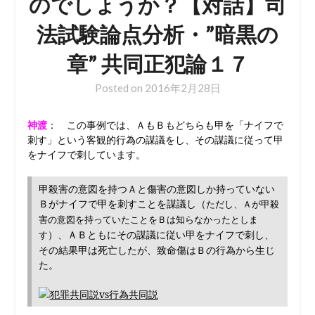
のでしょうか？【対話】司
法試験論点分析・”暗黒の
章” 共同正犯論１７
Posted on
2016年2月28日
神渡
： この事例では、ＡもＢもどちらも甲を「ナイフで
刺す」という客観的行為の謀議をし、その謀議に従って甲
をナイフで刺しています。
甲殺害の意図を持つＡと傷害の意図しか持っていない
Ｂがナイフで甲を刺すことを謀議し（
ただし、Ａが甲殺
害の意図を持っていたことをＢは知らなかったとしま
）、ＡＢともにその謀議に従い甲をナイフで刺し、
す
その結果甲は死亡したが、致命傷はＢの行為から生じ
た。