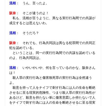
流相
： うん、言ったよ。
阪奈
： そこが違うのよ！
私も、流相が言うように、異なる実行行為間での共謀が
成立するとは思えないわ。
流相
： そうだろ？
阪奈
： それでも、行為共同説は異なる犯罪間での共同正
犯を認めている。
ということは、同一の実行行為間での共謀を認めている
のよ、行為共同説は。
流相
： いやいやいや、何を言っているのかな、阪奈さん
は！
殺人罪の実行行為と傷害致死罪の実行行為は全然違う
よ。
殺意を持って人をナイフで刺す行為には人の生命を断絶
させるに至る現実的危険性、つまり殺人罪の実行行為性が
あるけど、殺意を持たない単に傷害意図しか持たないで人
をナイフで刺す行為には人の生命を断絶させるに至る現実