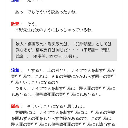
あっ、でもそういう説あったよね。
阪奈
： そう。
平野先生は次のようにおっしゃっているわ。
殺人・傷害致死・過失致死は、「犯罪類型」としては
異なるが、構成要件は同じだ・・・（
平野龍一『刑法
）。
総論Ⅰ』（有斐閣、1972年）98頁
流相
： とすると、上の例だと、ナイフで人を刺す行為が
実行行為で、これは、ＡＢの主観にかかわらず同一の実行
行為ということになるの？
つまり、ナイフで人を刺す行為は、殺人罪の実行行為に
もあたるし、傷害致死罪の実行行為にもあたると…
阪奈
： そういうことになると思うわよ。
客観的には、ナイフで人を刺す行為には、行為者の主観
を問わず人の死をもたらす危険があるので、この行為は、
殺人罪の実行行為にも傷害致死罪の実行行為にも該当する