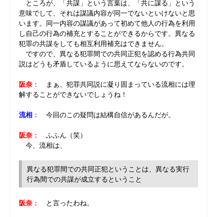
ところが、「共謀」という言葉は、「共に謀る」という
意味でして、それは謀議内容が同一でないといけないと思
います。同一内容の謀議があって初めて他人の行為を利用
し自己の行為の補充とすることができるからです。異なる
犯罪の共謀をしても相互利用補充はできません。
ですので、異なる犯罪間での共同正犯を認める行為共同
説はどうも矛盾しているように思えてならないのです。
阪奈
： まぁ、犯罪共同説に凝り固まっている流相には理
解することができないでしょうね！
流相
： 今回のこの疑問は結構自信があるんだが。
阪奈
： ふふん（笑）
今、流相は、
異なる犯罪間での共同正犯ということは、異なる実行
行為間での共謀が成立するということ
阪奈
： と言ったわね。