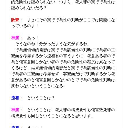
的危険性は認められない、つまり、殺人罪の実行行為性は
認められないだろ？
阪奈
： まさにその実行行為性の判断がここでは問題にな
っているのよ！
神渡
： あっ！
そうなのね！分かったような気がするわ。
行為無価値的発想は実行行為該当性の判断に行為者の主
観面を考慮するから流相君の言うように、殺意ある者の行
為と傷害意図しかない者の行為の危険性の程度は異なって
くるけど、結果無価値的発想だと実行行為該当性の判断に
行為者の主観面は考慮せず、客観面だけで判断するから殺
意があるのと傷害意図しかないのとで行為の危険性判断は
変わらないということになる…
流相
： ということは？
神渡
： ということは、殺人罪の構成要件も傷害致死罪の
構成要件も同じということになると思います。
流相
： え～～！