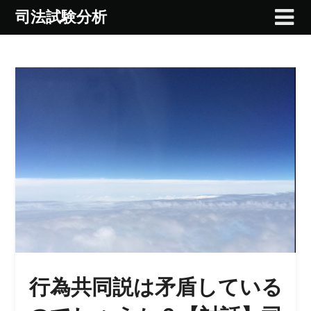
Skip
司法試験分析
to
content
行為共同説は矛盾している